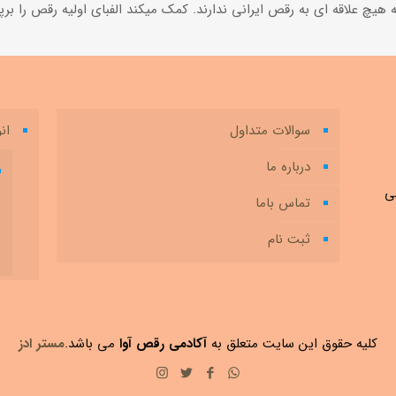
يچ علاقه ای به رقص ايرانى ندارند. کمک میکند الفباى اوليه رقص را برپ
سوالات متداول
ان
درباره ما
تماس باما
ثبت نام
کلیه حقوق این سایت متعلق به
آکادمی رقص آوا
می باشد.
مستر ادز