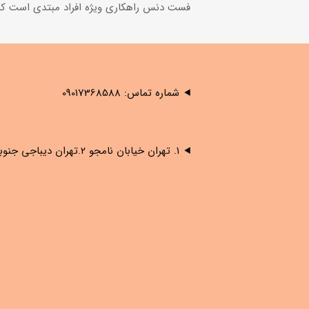
فست دنس راهکاری ويژه افراد مبتدى است که ه
شماره تماس: 09017368588
۱. تهران خیابان نامجو ۲.تهران دیباجی جنوبی