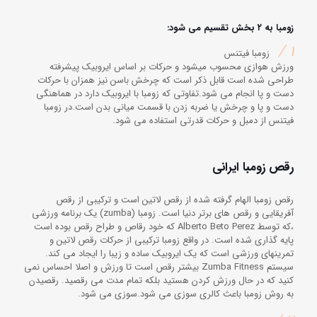
زومبا به ۲ بخش تقسیم می شود:
1 /
زومبا فیتنس
ورزش هوازی محسوب میشود و حرکات بر اساس ایروبیک پیشرفته
طراحی شده است قابل ذکر است که چرخش باسن نیز همزان با حرکات
دست و پا انجام می شود.تفاوتی که زومبا با ایروبیک دارد در هماهنگی
دست و پا و چرخش یا ضربه زدن با قسمت میانی بدن است.در زومبا
فیتنس از دمبل و حرکات قدرتی استفاده می شود.
رقص زومبا ایرانی
رقص زومبا الهام گرفته شده از رقص لاتین است و ترکیبی از رقص
آفریقایی و رقص های برتر دنیا است. زومبا (zumba) یک برنامه ورزشی
،که توسط Alberto Beto Perez که خود رقاص و طراح رقص بوده است
پایه گذاری شده است. در واقع زومبا ترکیبی از حرکات رقص لاتین و
تمرینهای ورزشی است که یک ایروبیک ساده و زیبا را ایجاد می کند.
سیستم Zumba Fitness بیشتر رقص است تا ورزش و اصلا احساس نمی
کنید که در حال ورزش کردن هستید بلکه تمام مدت می رقصید. رقصیدن
به روش زومبا باعث کالری سوزی می شود.سوزی می شود.